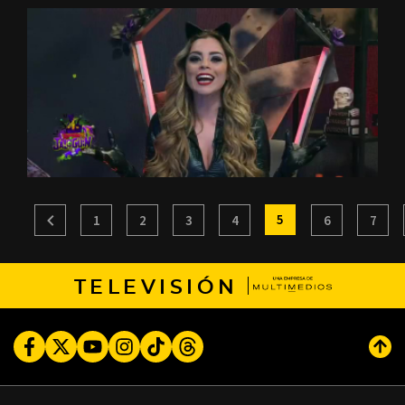
5
1
2
3
4
6
7
TELEVISIÓN
Facebook
Twitter
Youtube
Instagram
TikTok
Threads
Subi