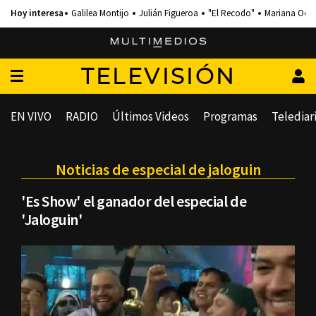
Galilea Montijo
Julián Figueroa
"El Recodo"
Mariana Och
TELEVISIÓN
EN VIVO
RADIO
Últimos Videos
Programas
Telediar
Noticias de especial de jaloguin
'Es Show' el ganador del especial de
'Jaloguin'