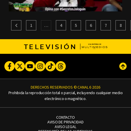
1
…
4
5
6
7
8
TELEVISIÓN
Facebook
Twitter
Youtube
Instagram
TikTok
Threads
Subi
DERECHOS RESERVADOS © CANAL 6 2026
Prohibida la reproducción total o parcial, incluyendo cualquier medio
electrónico o magnético.
CONTACTO
AVISO DE PRIVACIDAD
AVISO LEGAL