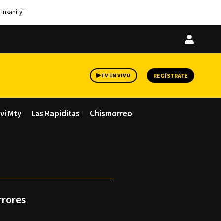
 Insanity"
Iniciar
sesión
TV EN VIVO
REGÍSTRATE
avi Mty
Las Rapiditas
Chismorreo
rrores