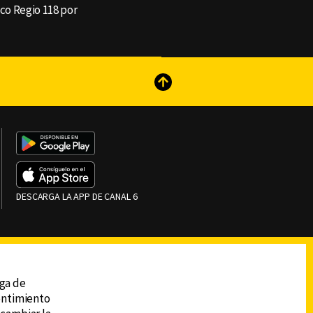
ico Regio 118 por
reads
Subir
DESCARGA LA APP DE CANAL 6
ega de
sentimiento