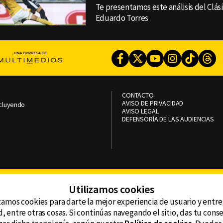
Te presentamos este análisis del Clás
Eduardo Torres
Facebook
Twitter
Youtube
Instagram
TikTok
Th
CONTACTO
AVISO DE PRIVACIDAD
ncluyendo
AVISO LEGAL
DEFENSORÍA DE LAS AUDIENCIAS
Utilizamos cookies
zamos cookies para darte la mejor experiencia de usuario y entr
, entre otras cosas. Si continúas navegando el sitio, das tu con