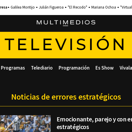
Galilea Montijo
Julián Figueroa
"El Recodo"
Mariana Ochoa
"Virtual
TELEVISIÓN
Programas
Telediario
Programación
Es Show
Vival
Noticias de errores estratégicos
Emocionante, parejo y con e
estratégicos