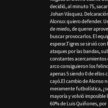
decidió, al minuto 75, saca
Johan Vásquez. Delcaración
Alonso: quiero defender. U
de miedo, de querer aprovec
buscar provocarlos. El equi
esperar.Tigres se sirvió co
ataques por las bandas, sub
constantes acercamientos de
arco consiguieron los felin
apenas 5 siendo 0 de ellos 
cayó.El cambio de Alonso n
meramente futbolística, ¿ser
mayoría y volvió imposible 
60% de Luis Quiñones, por la