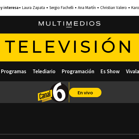
Laura Zapata
Sergio Fachelli
Ana Martín
Christian Valero
Karo
TELEVISIÓN
Programas
Telediario
Programación
Es Show
Vival
En vivo