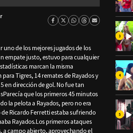
r
Facebook
Twitter
Whatsapp
Threads
Enviar
por
Email
er uno de los mejores jugados de los
n empate justo, estuvo para cualquier
 estadísticas marcan la misma
 para Tigres, 14 remates de Rayados y
 5 en dirección de gol. No fue tan
asParecía que los primeros 45 minutos
do la pelota a Rayados, pero no era
 de Ricardo Ferretti estaba sufriendo
pinaba Rayados.Los primeros ataques
s, a campo abierto, aprovechando el