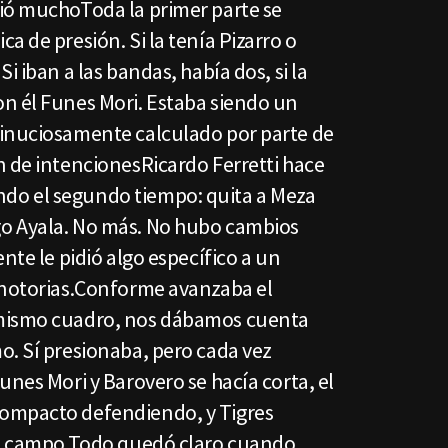
ió muchoToda la primer parte se
a de presión. Si la tenía Pizarro o
i iban a las bandas, había dos, si la
n él Funes Mori. Estaba siendo un
minuciosamente calculado por parte de
n de intencionesRicardo Ferretti hace
o el segundo tiempo: quita a Meza
o Ayala. No más. No hubo cambios
nte le pidió algo específico a un
 notorias.Conforme avanzaba el
 mismo cuadro, nos dábamos cuenta
o. Sí presionaba, pero cada vez
unes Mori y Barovero se hacía corta, el
ompacto defendiendo, y Tigres
el campo.Todo quedó claro cuando