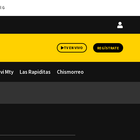
l G
Iniciar
sesión
TV EN VIVO
REGÍSTRATE
avi Mty
Las Rapiditas
Chismorreo