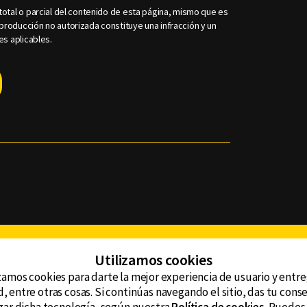
otal o parcial del contenido de esta página, mismo que es
roducción no autorizada constituye una infracción y un
es aplicables.
Facebook
Twitter
Youtube
Instagram
TikTok
Th
Utilizamos cookies
zamos cookies para darte la mejor experiencia de usuario y entr
, entre otras cosas. Si continúas navegando el sitio, das tu con
CONTACTO