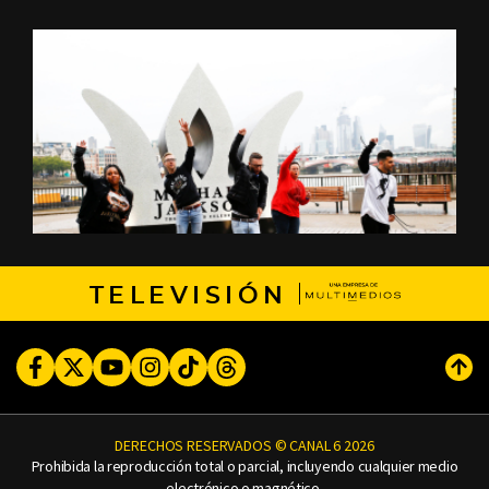
TELEVISIÓN
Facebook
Twitter
Youtube
Instagram
TikTok
Threads
Subi
DERECHOS RESERVADOS © CANAL 6 2026
Prohibida la reproducción total o parcial, incluyendo cualquier medio
electrónico o magnético.