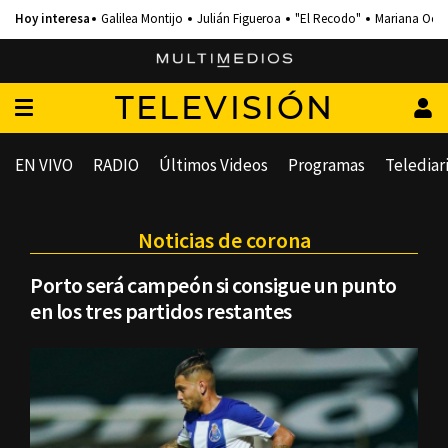
Galilea Montijo
Julián Figueroa
"El Recodo"
Mariana Och
TELEVISIÓN
EN VIVO
RADIO
Últimos Videos
Programas
Telediar
Noticias de corona
Porto será campeón si consigue un punto
en los tres partidos restantes