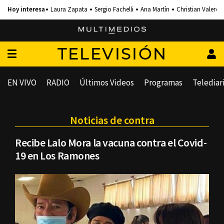
Laura Zapata
Sergio Fachelli
Ana Martín
Christian Valero
TELEVISIÓN
EN VIVO
RADIO
Últimos Videos
Programas
Telediar
Noticias de contra
Recibe Lalo Mora la vacuna contra el Covid-
19 en Los Ramones