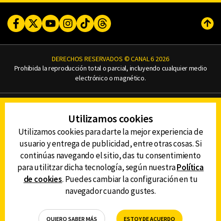
Facebook
Twitter
Youtube
Instagram
TikTok
Threads
Subi
DERECHOS RESERVADOS © CANAL 6 2026
Prohibida la reproducción total o parcial, incluyendo cualquier medio
electrónico o magnético.
CONTACTO
Utilizamos cookies
AVISO DE PRIVACIDAD
AVISO LEGAL
Utilizamos cookies para darte la mejor experiencia de
DEFENSORÍA DE LAS AUDIENCIAS
usuario y entrega de publicidad, entre otras cosas. Si
continúas navegando el sitio, das tu consentimiento
para utilitzar dicha tecnología, según nuestra
Política
de cookies
. Puedes cambiar la configuración en tu
DESCARGA LA APP DE CANAL 6
navegador cuando gustes.
QUIERO SABER MÁS
ESTOY DE ACUERDO