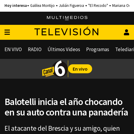
Galilea Montijo
Julián Figueroa
"El Recodo"
Mariana Och
TELEVISIÓN
EN VIVO
RADIO
Últimos Videos
Programas
Telediar
En vivo
Balotelli inicia el año chocando
en su auto contra una panadería
El atacante del Brescia y su amigo, quien