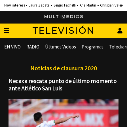
Laura Zapata
Sergio Fachelli
Ana Martín
Christian Valero
TELEVISIÓN
EN VIVO
RADIO
Últimos Videos
Programas
Telediar
Noticias de clausura 2020
Necaxa rescata punto de último momento
ante Atlético San Luis