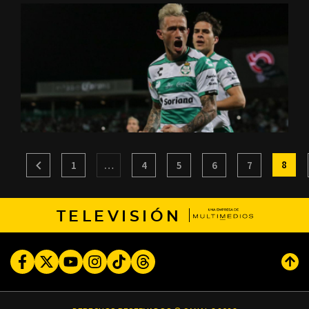
8
1
…
4
5
6
7
TELEVISIÓN
Facebook
Twitter
Youtube
Instagram
TikTok
Threads
Subi