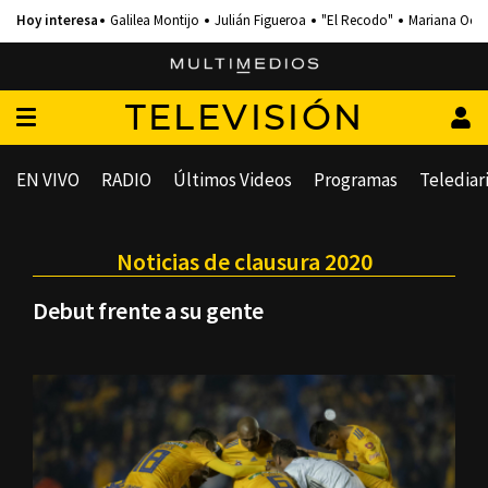
Galilea Montijo
Julián Figueroa
"El Recodo"
Mariana Och
TELEVISIÓN
EN VIVO
RADIO
Últimos Videos
Programas
Telediar
Noticias de clausura 2020
Debut frente a su gente