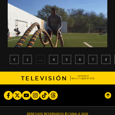
1
…
4
5
6
7
8
TELEVISIÓN
Facebook
Twitter
Youtube
Instagram
TikTok
Threads
Subi
DERECHOS RESERVADOS © CANAL 6 2026