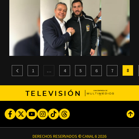
8
1
…
4
5
6
7
TELEVISIÓN
Facebook
Twitter
Youtube
Instagram
TikTok
Threads
Subi
DERECHOS RESERVADOS © CANAL 6 2026