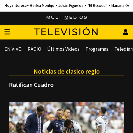
Galilea Montijo
Julián Figueroa
"El Recodo"
Mariana Och
TELEVISIÓN
EN VIVO
RADIO
Últimos Videos
Programas
Telediar
Noticias de clasico regio
Ratifican Cuadro