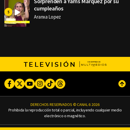
Sorprenden a Yams Márquez por su
cumpleaños
Aranxa Lopez
TELEVISIÓN
Facebook
Twitter
Youtube
Instagram
TikTok
Threads
Subi
DERECHOS RESERVADOS © CANAL 6 2026
Prohibida la reproducción total o parcial, incluyendo cualquier medio
electrónico o magnético.