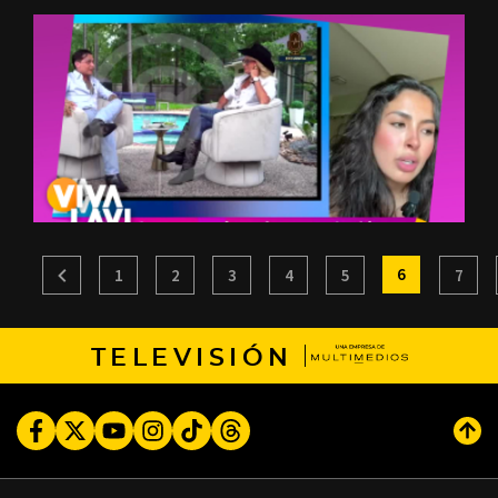
6
1
2
3
4
5
7
TELEVISIÓN
Facebook
Twitter
Youtube
Instagram
TikTok
Threads
Subi