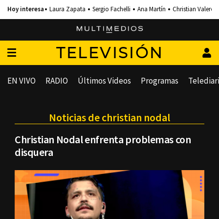
Laura Zapata
Sergio Fachelli
Ana Martín
Christian Valero
TELEVISIÓN
EN VIVO
RADIO
Últimos Videos
Programas
Telediar
Noticias de christian nodal
Christian Nodal enfrenta problemas con
disquera