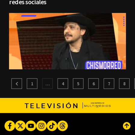
redes sociales
1
…
4
5
6
7
8
TELEVISIÓN
Facebook
Twitter
Youtube
Instagram
TikTok
Threads
Subi