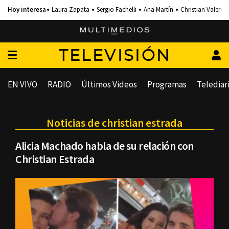
Laura Zapata
Sergio Fachelli
Ana Martín
Christian Valero
TELEVISIÓN
EN VIVO
RADIO
Últimos Videos
Programas
Telediar
Noticias de christian estrada
Alicia Machado habla de su relación con
Christian Estrada