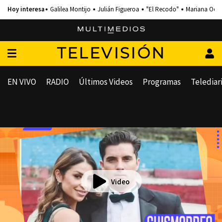
Galilea Montijo
Julián Figueroa
"El Recodo"
Mariana Och
TELEVISIÓN
EN VIVO
RADIO
Últimos Videos
Programas
Telediar
Video