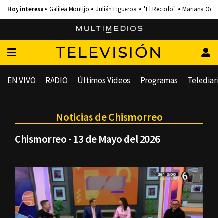
Galilea Montijo
Julián Figueroa
"El Recodo"
Mariana Och
TELEVISIÓN
EN VIVO
RADIO
Últimos Videos
Programas
Telediar
Noticias de Chismorreo
Chismorreo - 13 de Mayo del 2026