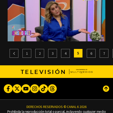
5
1
2
3
4
6
7
TELEVISIÓN
Facebook
Twitter
Youtube
Instagram
TikTok
Threads
Subi
DERECHOS RESERVADOS © CANAL 6 2026
Prohibida la reproducción total o parcial, incluyendo cualquier medio