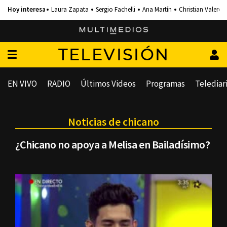
Laura Zapata
Sergio Fachelli
Ana Martín
Christian Valero
TELEVISIÓN
EN VIVO
RADIO
Últimos Videos
Programas
Telediar
Noticias de chicano
¿Chicano no apoya a Melisa en Bailadísimo?