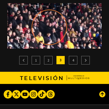
3
1
2
4
TELEVISIÓN
Facebook
Twitter
Youtube
Instagram
TikTok
Threads
Subi