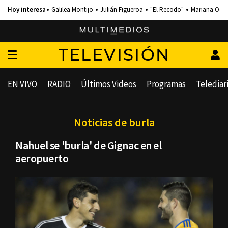
Galilea Montijo
Julián Figueroa
"El Recodo"
Mariana Och
TELEVISIÓN
EN VIVO
RADIO
Últimos Videos
Programas
Telediar
Noticias de burla
Nahuel se 'burla' de Gignac en el
aeropuerto