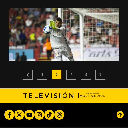
2
1
3
4
TELEVISIÓN
Facebook
Twitter
Youtube
Instagram
TikTok
Threads
Subi