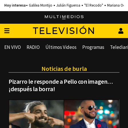
Galilea Montijo
Julián Figueroa
"El Recodo"
Mariana Och
TELEVISIÓN
EN VIVO
RADIO
Últimos Videos
Programas
Telediar
Noticias de burla
Pizarro le responde a Pello con imagen…
¡después la borra!