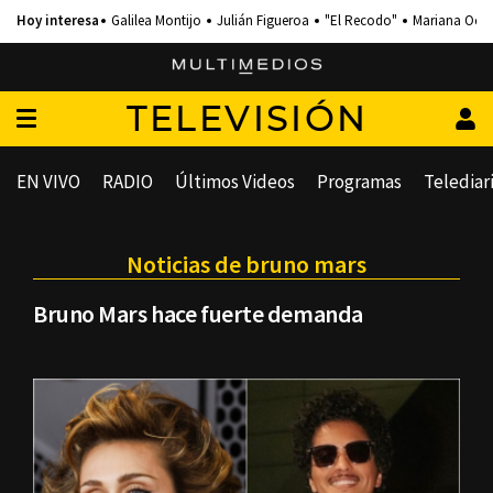
Galilea Montijo
Julián Figueroa
"El Recodo"
Mariana Och
TELEVISIÓN
EN VIVO
RADIO
Últimos Videos
Programas
Telediar
Noticias de bruno mars
Bruno Mars hace fuerte demanda