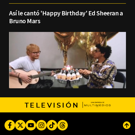
Así le cantó 'Happy Birthday' Ed Sheeran a
Bruno Mars
TELEVISIÓN
Facebook
Twitter
Youtube
Instagram
TikTok
Threads
Subi