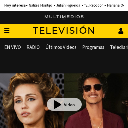
Galilea Montijo
Julián Figueroa
"El Recodo"
Mariana Och
TELEVISIÓN
EN VIVO
RADIO
Últimos Videos
Programas
Telediar
Video