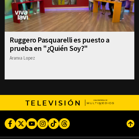
Ruggero Pasquarelli es puesto a
prueba en "¿Quién Soy?"
Aranxa Lopez
TELEVISIÓN
Facebook
Twitter
Youtube
Instagram
TikTok
Threads
Subi