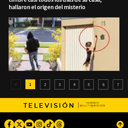
hallaron el origen del misterio
1
2
3
4
5
6
7
TELEVISIÓN
Facebook
Twitter
Youtube
Instagram
TikTok
Threads
Subi