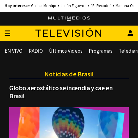
Galilea Montijo
Julián Figueroa
"El Recodo"
Mariana Och
TELEVISIÓN
EN VIVO
RADIO
Últimos Videos
Programas
Telediar
Noticias de Brasil
Globo aerostático se incendia y cae en
Brasil