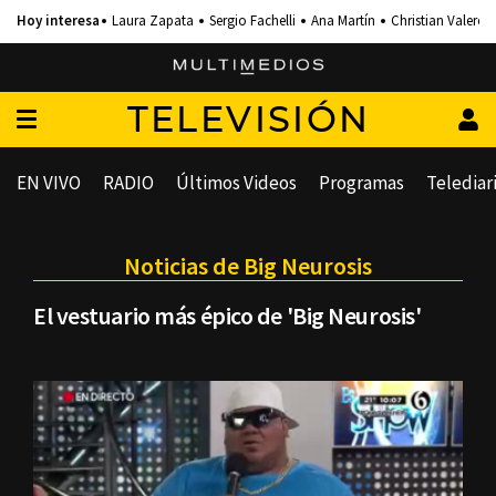
Laura Zapata
Sergio Fachelli
Ana Martín
Christian Valero
TELEVISIÓN
EN VIVO
RADIO
Últimos Videos
Programas
Telediar
Noticias de Big Neurosis
El vestuario más épico de 'Big Neurosis'