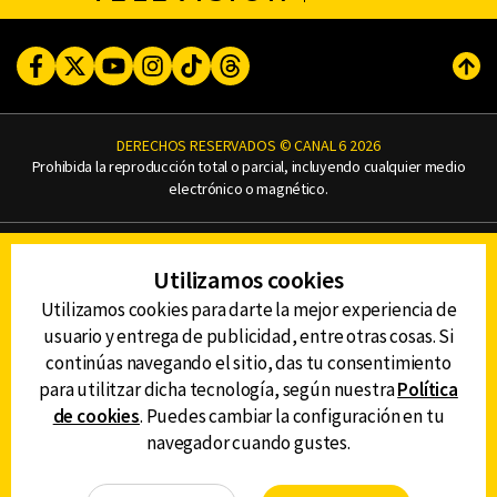
Facebook
Twitter
Youtube
Instagram
TikTok
Threads
Subi
DERECHOS RESERVADOS © CANAL 6 2026
Prohibida la reproducción total o parcial, incluyendo cualquier medio
electrónico o magnético.
CONTACTO
Utilizamos cookies
AVISO DE PRIVACIDAD
AVISO LEGAL
Utilizamos cookies para darte la mejor experiencia de
DEFENSORÍA DE LAS AUDIENCIAS
usuario y entrega de publicidad, entre otras cosas. Si
continúas navegando el sitio, das tu consentimiento
para utilitzar dicha tecnología, según nuestra
Política
de cookies
. Puedes cambiar la configuración en tu
DESCARGA LA APP DE CANAL 6
navegador cuando gustes.