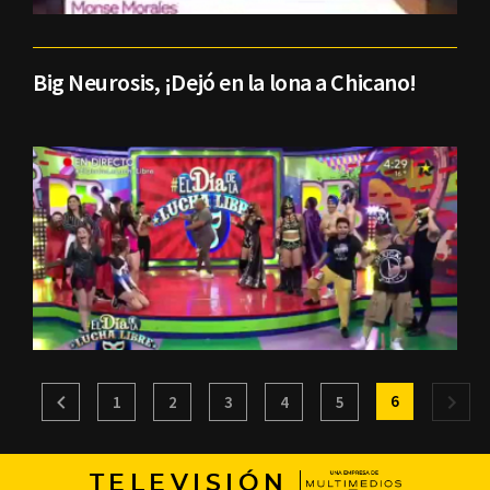
Big Neurosis, ¡Dejó en la lona a Chicano!
6
1
2
3
4
5
TELEVISIÓN