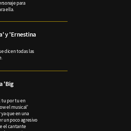
personaje para
ra ella.
' y 'Ernestina
se dicen todas las
e.
a 'Big
 tu por tu en
how el musical'
 ya que en una
ser un poco agresivo
ue el cantante