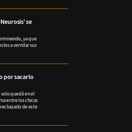
Neurosis' se
terminando, ya que
stos a ventilar sus
o por sacarlo
 solo quedó en el
ma entre los chicos
e rechazado de este