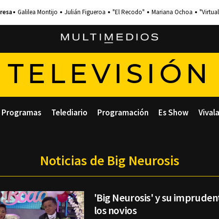
Galilea Montijo
Julián Figueroa
"El Recodo"
Mariana Ochoa
"Virtual
TELEVISIÓN
Programas
Telediario
Programación
Es Show
Vival
Noticias de Big Neurosis
'Big Neurosis' y su impruden
los novios