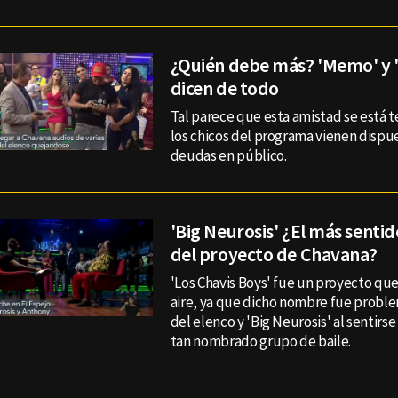
¿Quién debe más? 'Memo' y '
dicen de todo
Tal parece que esta amistad se está 
los chicos del programa vienen dispue
deudas en público.
'Big Neurosis' ¿El más sentid
del proyecto de Chavana?
'Los Chavis Boys' fue un proyecto que
aire, ya que dicho nombre fue proble
del elenco y 'Big Neurosis' al sentirs
tan nombrado grupo de baile.