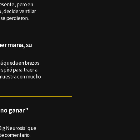
resente, pero en
o, decide ventilar
 se perdieron.
 hermana, su
má queda en brazos
nspiró para traer a
la muestra con mucho
 no ganar"
'Big Neurosis' que
ste comentario.