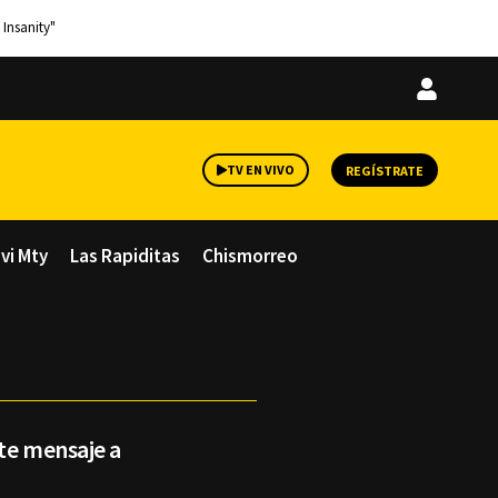
 Insanity"
Iniciar
sesión
TV EN VIVO
REGÍSTRATE
avi Mty
Las Rapiditas
Chismorreo
te mensaje a