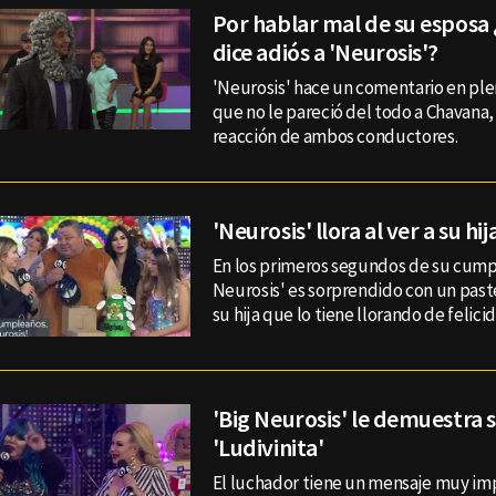
Por hablar mal de su esposa
dice adiós a 'Neurosis'?
'Neurosis' hace un comentario en pl
que no le pareció del todo a Chavana, y
reacción de ambos conductores.
'Neurosis' llora al ver a su hi
En los primeros segundos de su cump
Neurosis' es sorprendido con un paste
su hija que lo tiene llorando de felici
'Big Neurosis' le demuestra 
'Ludivinita'
El luchador tiene un mensaje muy im