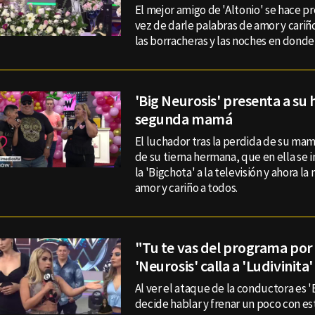
El mejor amigo de 'Altonio' se hace p
vez de darle palabras de amor y cariñ
las borracheras y las noches en donde
'Big Neurosis' presenta a su
segunda mamá
El luchador tras la perdida de su ma
de su tierna hermana, que en ella se i
la 'Bigchota' a la televisión y ahora 
amor y cariño a todos.
"Tu te vas del programa por
'Neurosis' calla a 'Ludivinita'
Al ver el ataque de la conductora es 
decide hablar y frenar un poco con e