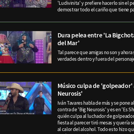
'Ludivinita' y prefiere hacerlo sin el 
demostrar todo el cariño que tiene pa
Dura pelea entre 'La Bigchota
del Mar'
Tal parece que amigas no son y ahora 
verdades dentro y fuera del personaj
Músico culpa de 'golpeador' 
Neurosis'
Iván Tavares habla de más y se pone al
contra de 'Big Neurosis' y es en 'Es S
quién culpa al luchador de golpeador
fiesta al parecer tiró mesas y quería 
al calor del alcohol. Todo esto hizo q