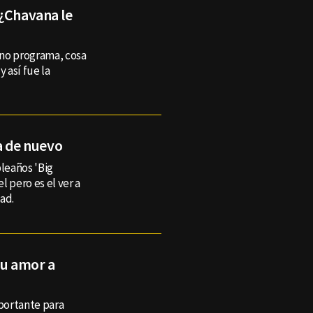
 ¿Chavana le
eno programa, cosa
 así fue la
ja de nuevo
leaños 'Big
l pero es el ver a
dad.
su amor a
portante para