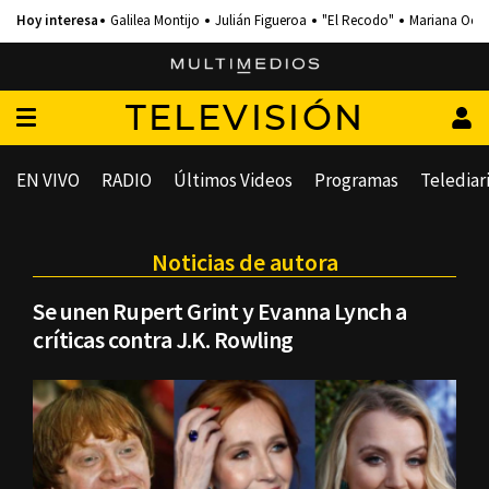
Galilea Montijo
Julián Figueroa
"El Recodo"
Mariana Och
TELEVISIÓN
EN VIVO
RADIO
Últimos Videos
Programas
Telediar
Noticias de autora
Se unen Rupert Grint y Evanna Lynch a
críticas contra J.K. Rowling