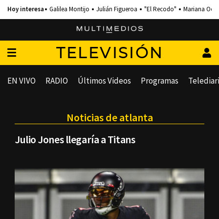
Galilea Montijo
Julián Figueroa
"El Recodo"
Mariana Och
TELEVISIÓN
EN VIVO
RADIO
Últimos Videos
Programas
Telediar
Noticias de atlanta
Julio Jones llegaría a Titans