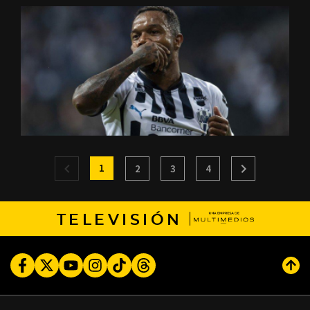
1
2
3
4
TELEVISIÓN
Facebook
Twitter
Youtube
Instagram
TikTok
Threads
Subi