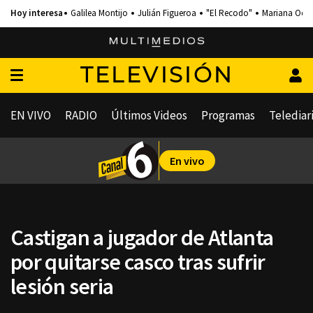
Galilea Montijo
Julián Figueroa
"El Recodo"
Mariana Och
TELEVISIÓN
EN VIVO
RADIO
Últimos Videos
Programas
Telediar
En vivo
Castigan a jugador de Atlanta
por quitarse casco tras sufrir
lesión seria