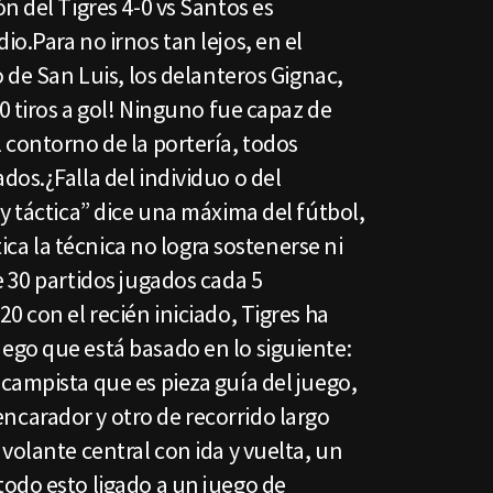
n del Tigres 4-0 vs Santos es
o.Para no irnos tan lejos, en el
o de San Luis, los delanteros Gignac,
¡0 tiros a gol! Ninguno fue capaz de
 contorno de la portería, todos
os.¿Falla del individuo o del
y táctica” dice una máxima del fútbol,
tica la técnica no logra sostenerse ni
 30 partidos jugados cada 5
0 con el recién iniciado, Tigres ha
go que está basado en lo siguiente:
campista que es pieza guía del juego,
carador y otro de recorrido largo
volante central con ida y vuelta, un
odo esto ligado a un juego de