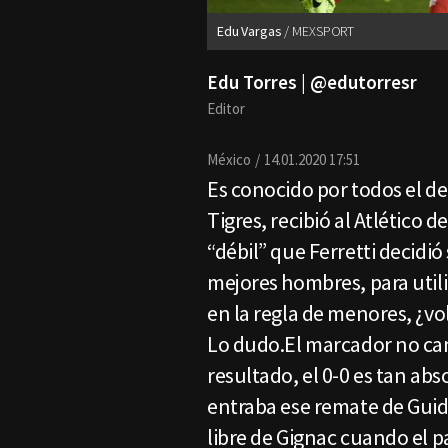
Edu Vargas
MEXSPORT
Edu Torres | @edutorresr
Editor
México
14.01.2020 17:51
Es conocido por todos el d
Tigres, recibió al Atlético 
“débil” que Ferretti decidió
mejores hombres, para util
en la regla de menores, ¿vo
Lo dudo.El marcador no c
resultado, el 0-0 es tan abs
entraba ese remate de Guido 
libre de Gignac cuando el pa