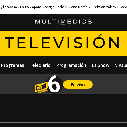
Laura Zapata
Sergio Fachelli
Ana Martín
Christian Valero
Karo
TELEVISIÓN
Programas
Telediario
Programación
Es Show
Vival
En vivo