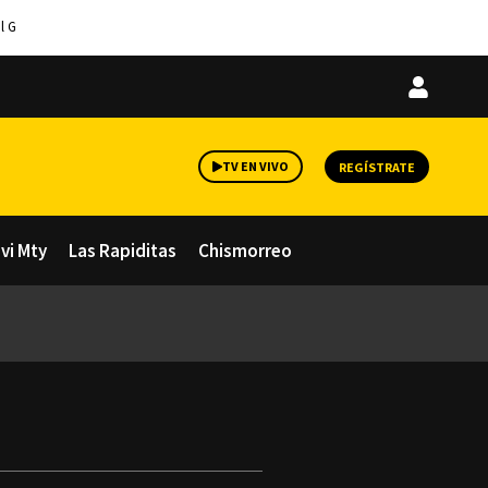
l G
Iniciar
sesión
TV EN VIVO
REGÍSTRATE
avi Mty
Las Rapiditas
Chismorreo