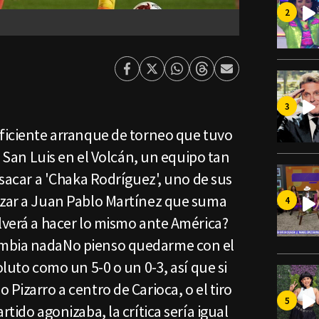
Facebook
Twitter
Whatsapp
Threads
Enviar
por
Email
eficiente arranque de torneo que tuvo
de San Luis en el Volcán, un equipo tan
 sacar a 'Chaka Rodríguez', uno de sus
izar a Juan Pablo Martínez que suma
lverá a hacer lo mismo ante América?
ambia nadaNo pienso quedarme con el
oluto como un 5-0 o un 0-3, así que si
Pizarro a centro de Carioca, o el tiro
rtido agonizaba, la crítica sería igual