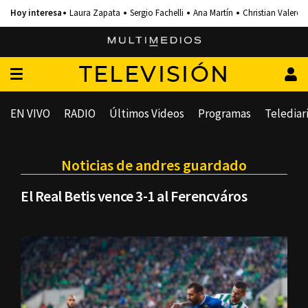
Laura Zapata
Sergio Fachelli
Ana Martín
Christian Valero
TELEVISIÓN
EN VIVO
RADIO
Últimos Videos
Programas
Telediar
Noticias de andres guardado
El Real Betis vence 3-1 al Ferencváros