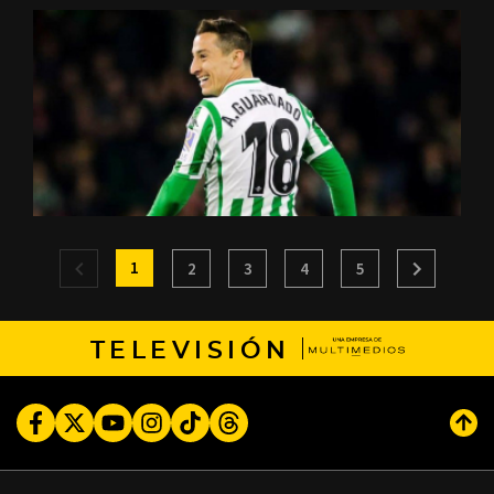
1
2
3
4
5
TELEVISIÓN
Facebook
Twitter
Youtube
Instagram
TikTok
Threads
Subi