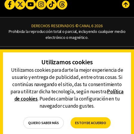
Facebook
Twitter
Youtube
Instagram
TikTok
Threads
Subi
DERECHOS RESERVADOS © CANAL 6 2026
Prohibida la reproducción total o parcial, incluyendo cualquier medio
electrónico o magnético.
CONTACTO
Utilizamos cookies
AVISO DE PRIVACIDAD
AVISO LEGAL
Utilizamos cookies para darte la mejor experiencia de
DEFENSORÍA DE LAS AUDIENCIAS
usuario y entrega de publicidad, entre otras cosas. Si
continúas navegando el sitio, das tu consentimiento
para utilitzar dicha tecnología, según nuestra
Política
de cookies
. Puedes cambiar la configuración en tu
DESCARGA LA APP DE CANAL 6
navegador cuando gustes.
QUIERO SABER MÁS
ESTOY DE ACUERDO