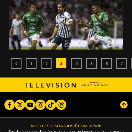
3
1
2
4
5
6
7
TELEVISIÓN
Facebook
Twitter
Youtube
Instagram
TikTok
Threads
Subi
DERECHOS RESERVADOS © CANAL 6 2026
Prohibida la reproducción total o parcial, incluyendo cualquier medio