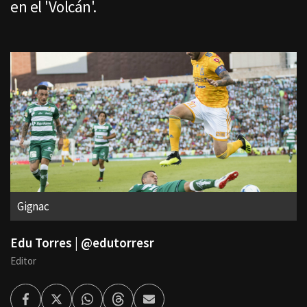
en el 'Volcán'.
Gignac
Edu Torres | @edutorresr
Editor
Facebook
Twitter
Whatsapp
Threads
Enviar