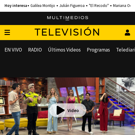
Galilea Montijo
Julián Figueroa
"El Recodo"
Mariana Och
TELEVISIÓN
EN VIVO
RADIO
Últimos Videos
Programas
Telediar
Video