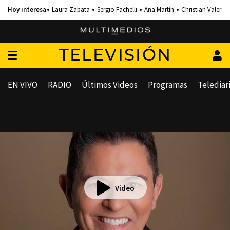
Laura Zapata
Sergio Fachelli
Ana Martín
Christian Valero
TELEVISIÓN
EN VIVO
RADIO
Últimos Videos
Programas
Telediar
Video