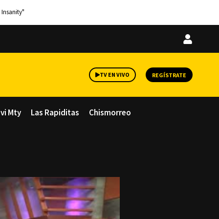
 Insanity"
Iniciar
sesión
TV EN VIVO
REGÍSTRATE
avi Mty
Las Rapiditas
Chismorreo