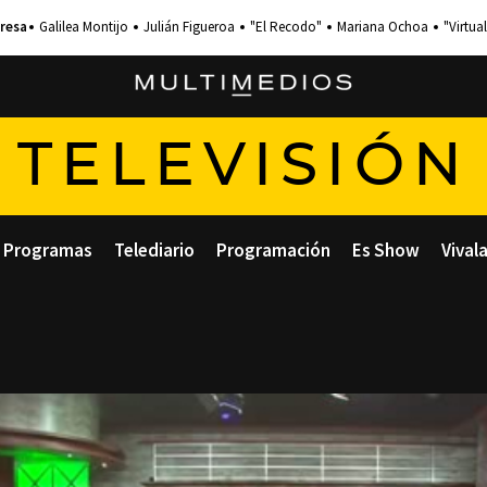
Galilea Montijo
Julián Figueroa
"El Recodo"
Mariana Ochoa
"Virtual
TELEVISIÓN
Programas
Telediario
Programación
Es Show
Vival