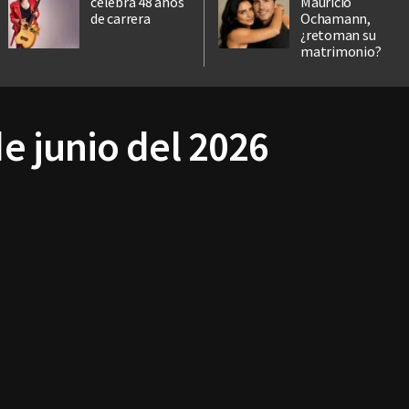
celebra 48 años
Mauricio
de carrera
Ochamann,
¿retoman su
matrimonio?
de junio del 2026