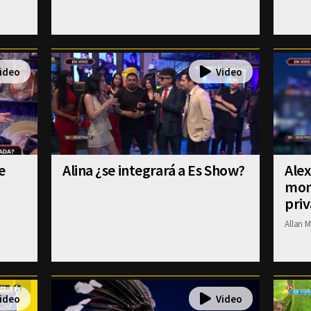
e
Alina ¿se integrará a Es Show?
Ale
mom
pri
Allan M