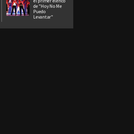
el primer elenco
de "Hoy No Me
Puedo
Levantar"