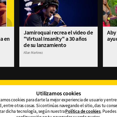
Jamiroquai recrea el video de
Aby 
úa en
"Virtual Insanity" a 30 años
ayud
de su lanzamiento
Allan Martinez
Facebook
Twitter
Youtube
Instagram
TikTok
Th
Utilizamos cookies
zamos cookies para darte la mejor experiencia de usuario y entr
, entre otras cosas. Si continúas navegando el sitio, das tu con
CONTACTO
tzar dicha tecnología, según nuestra
Política de cookies
. Puedes
AVISO DE PRIVACIDAD
ncluyendo
AVISO LEGAL