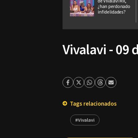
de Vivalavi Mx,
¿han perdonado
infidelidades?
Vivalavi - 09 
Facebook
Twitter
Whatsapp
Threads
Enviar
por
Email
Tags relacionados
#Vivalavi