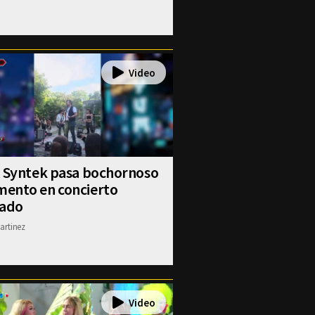
x Syntek pasa bochornoso
ento en concierto
vado
artinez