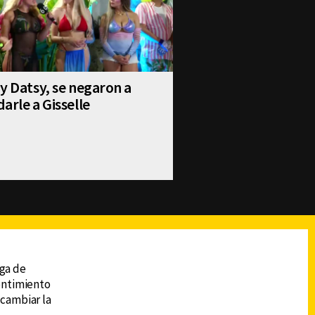
y Datsy, se negaron a
arle a Gisselle
reads
Subir
ega de
sentimiento
 cambiar la