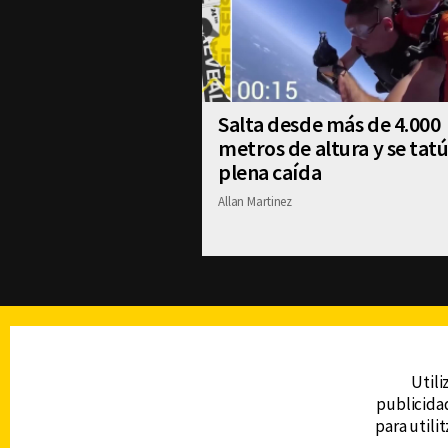
Salta desde más de 4.000
metros de altura y se tat
plena caída
Allan Martinez
TELEVISIÓN
Utili
publicidad
DERECHOS RESERVADOS © CANAL 6 2026
para utili
Prohibida la reproducción total o parcial, i