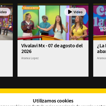
Vivalavi Mx - 07 de agosto del
¿La 
2026
aba
Aranxa Lopez
Aranxa
Facebook
Twitter
Youtube
Instagram
TikTok
Th
Utilizamos cookies