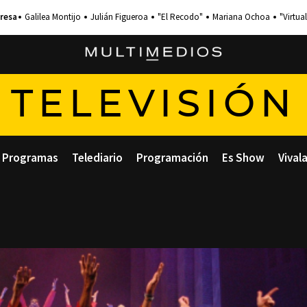
Galilea Montijo
Julián Figueroa
"El Recodo"
Mariana Ochoa
"Virtual
TELEVISIÓN
Programas
Telediario
Programación
Es Show
Vival