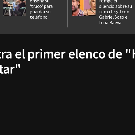
enseña su
rompe el
'truco' para
silencio sobre su
guardar su
tema legal con
teléfono
Gabriel Soto e
Irina Baeva
ra el primer elenco de 
tar"