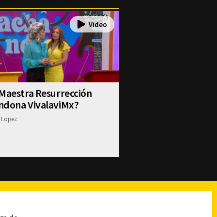
Maestra Resurrección
ndona VivalaviMx?
 Lopez
reads
Subir