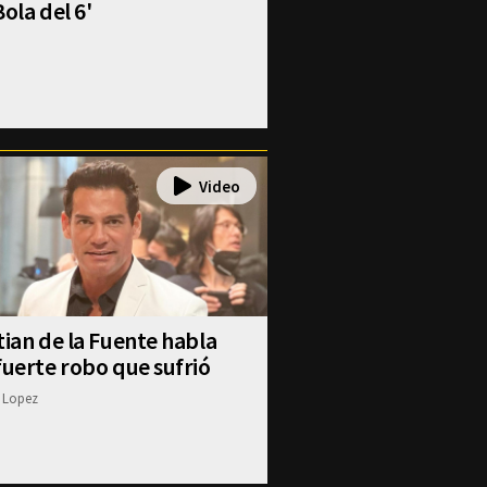
Bola del 6'
tian de la Fuente habla
fuerte robo que sufrió
 Lopez