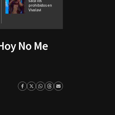
saca los
prohibidos en
Vivalavi
"Hoy No Me
Facebook
Twitter
Whatsapp
Threads
Enviar
por
Email