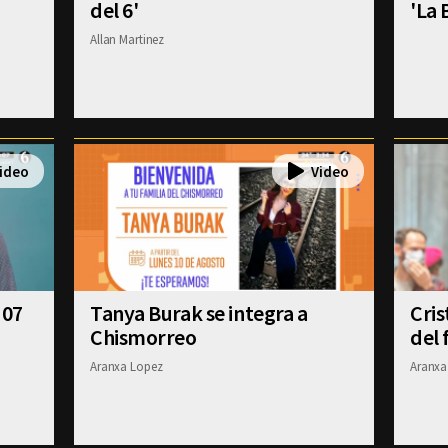
del 6'
'La 
Allan Martinez
 07
Tanya Burak se integra a
Cris
Chismorreo
del 
Aranxa Lopez
Aranxa