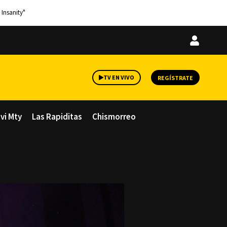
 Insanity"
Iniciar
sesión
TV EN VIVO
REGÍSTRATE
avi Mty
Las Rapiditas
Chismorreo