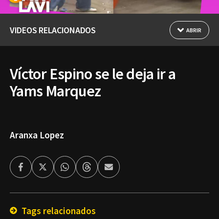
VIDEOS RELACIONADOS
ABRIR
Víctor Espino se le deja ir a
Yams Marquez
Aranxa Lopez
Facebook
Twitter
Whatsapp
Threads
Enviar
por
Email
Tags relacionados