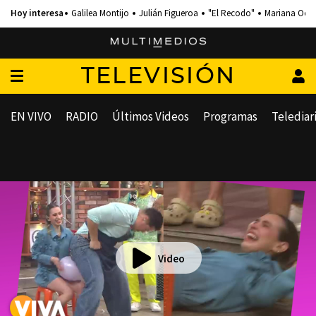
Galilea Montijo
Julián Figueroa
"El Recodo"
Mariana Och
TELEVISIÓN
EN VIVO
RADIO
Últimos Videos
Programas
Telediar
Video