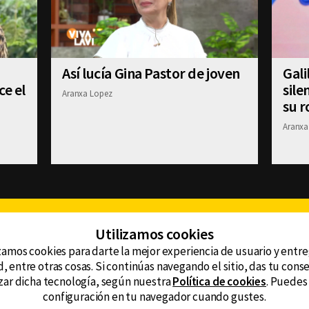
Así lucía Gina Pastor de joven
Gali
ce el
sile
Aranxa Lopez
su r
Aranxa
Facebook
Twitter
Youtube
Instagram
TikTok
Th
Utilizamos cookies
zamos cookies para darte la mejor experiencia de usuario y entr
, entre otras cosas. Si continúas navegando el sitio, das tu con
CONTACTO
tzar dicha tecnología, según nuestra
Política de cookies
. Puedes
AVISO DE PRIVACIDAD
ncluyendo
configuración en tu navegador cuando gustes.
AVISO LEGAL
DEFENSORÍA DE LAS AUDIENCIAS