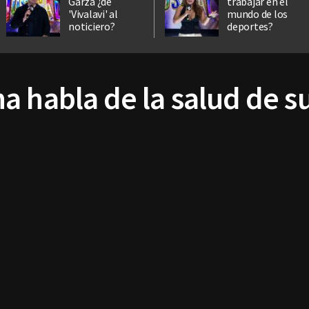
Garza ¿de
trabajar en el
'Vivalavi' al
mundo de los
noticiero?
deportes?
a habla de la salud de s