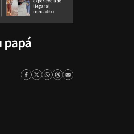
experiencia de
llegar al
mercadito
u papá
Facebook
Twitter
Whatsapp
Threads
Enviar
por
Email