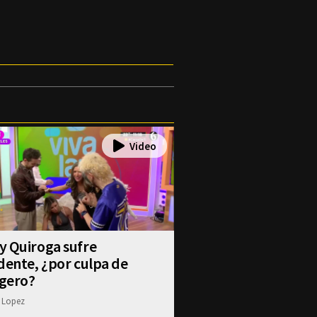
y Quiroga sufre
dente, ¿por culpa de
gero?
 Lopez