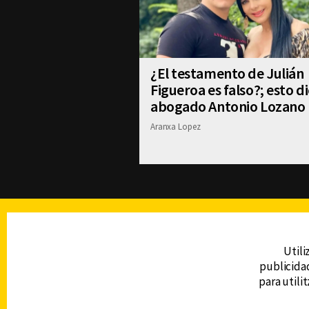
¿El testamento de Julián
Figueroa es falso?; esto di
abogado Antonio Lozano
Aranxa Lopez
TELEVISIÓN
Utili
publicidad
DERECHOS RESERVADOS © CANAL 6 2026
para utili
Prohibida la reproducción total o parcial, i
cualquier medio electrónico o magnético.