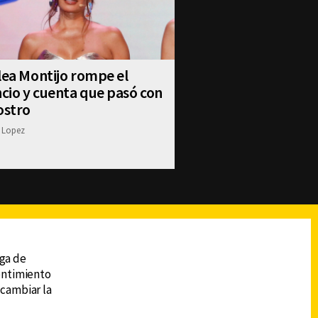
lea Montijo rompe el
ncio y cuenta que pasó con
ostro
 Lopez
reads
Subir
ega de
sentimiento
 cambiar la