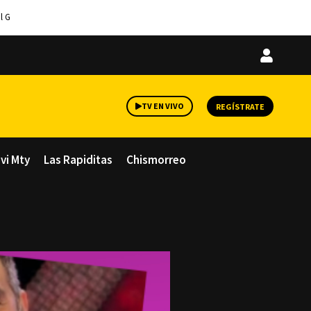
l G
Iniciar
sesión
TV EN VIVO
REGÍSTRATE
avi Mty
Las Rapiditas
Chismorreo