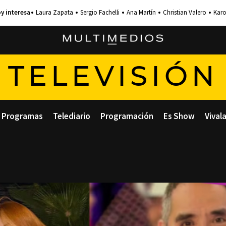
Laura Zapata
Sergio Fachelli
Ana Martín
Christian Valero
Karo
TELEVISIÓN
Programas
Telediario
Programación
Es Show
Vival