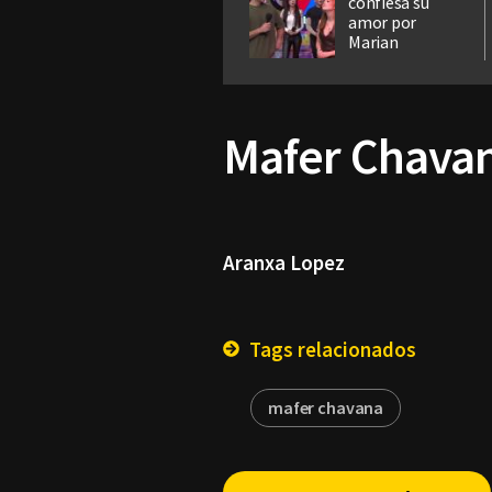
confiesa su
amor por
Marian
Mafer Chavan
Aranxa Lopez
Tags relacionados
mafer chavana