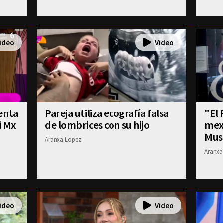
enta
Pareja utiliza ecografía falsa
"El 
i Mx
de lombrices con su hijo
mexi
Mus
Aranxa Lopez
Aranxa