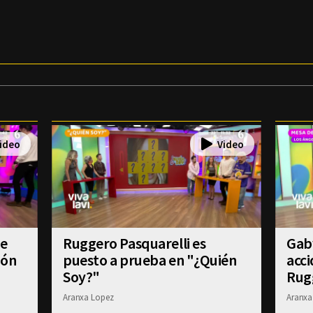
se
Ruggero Pasquarelli es
Gab
ión
puesto a prueba en "¿Quién
acci
Soy?"
Rug
Aranxa Lopez
Aranxa