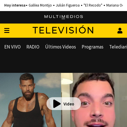
Galilea Montijo
Julián Figueroa
"El Recodo"
Mariana Och
TELEVISIÓN
EN VIVO
RADIO
Últimos Videos
Programas
Telediar
Video