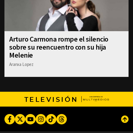
Arturo Carmona rompe el silencio
sobre su reencuentro con su hija
Melenie
Aranxa Lopez
TELEVISIÓN
Facebook
Twitter
Youtube
Instagram
TikTok
Threads
Subi