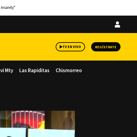
 Insanity"
Iniciar
sesión
TV EN VIVO
REGÍSTRATE
avi Mty
Las Rapiditas
Chismorreo