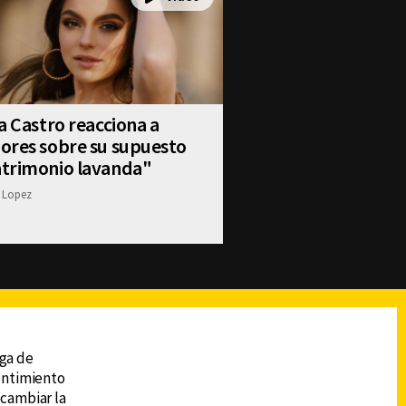
a Castro reacciona a
ores sobre su supuesto
trimonio lavanda"
 Lopez
reads
Subir
ega de
sentimiento
 cambiar la