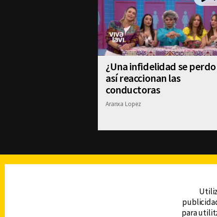
¿Una infidelidad se perdo
así reaccionan las
conductoras
Aranxa Lopez
TELEVISIÓN
Utili
publicidad
DERECHOS RESERVADOS © CANAL 6 2026
para utili
Prohibida la reproducción total o parcial, i