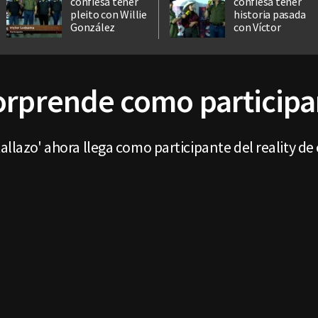
confiesa tener
confiesa tener
pleito con Willie
historia pasada
González
con Víctor
orprende como participa
allazo' ahora llega como participante del reality de