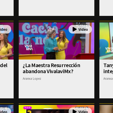
 del
¿La Maestra Resurrección
Tany
abandona VivalaviMx?
inte
Aranxa Lopez
Aranxa