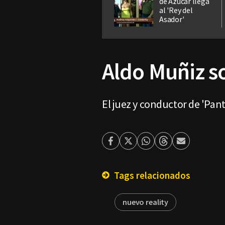
de Azúcar llega
al 'Rey del
Asador'
Aldo Muñiz s
El juez y conductor de 'Pant
Facebook
Twitter
Whatsapp
Threads
Enviar
por
Email
Tags relacionados
nuevo reality