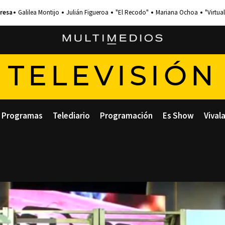
Galilea Montijo
Julián Figueroa
"El Recodo"
Mariana Ochoa
"Virtual
TELEVISIÓN
Programas
Telediario
Programación
Es Show
Vival