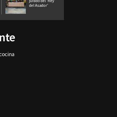
jurado del 'Rey
del Asador'
nte
 cocina