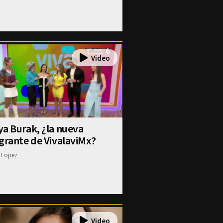
a Burak, ¿la nueva
grante de VivalaviMx?
 Lopez