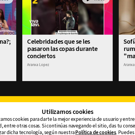
na?;
Celebridades que se les
Sofí
pasaron las copas durante
rum
conciertos
"ma
Aranxa Lopez
Aranxa
Facebook
Twitter
Youtube
Instagram
TikTok
Th
Utilizamos cookies
zamos cookies para darte la mejor experiencia de usuario y entr
, entre otras cosas. Si continúas navegando el sitio, das tu con
CONTACTO
tzar dicha tecnología, según nuestra
Política de cookies
. Puedes
AVISO DE PRIVACIDAD
ncluyendo