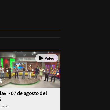
lavi - 07 de agosto del
6
 Lopez