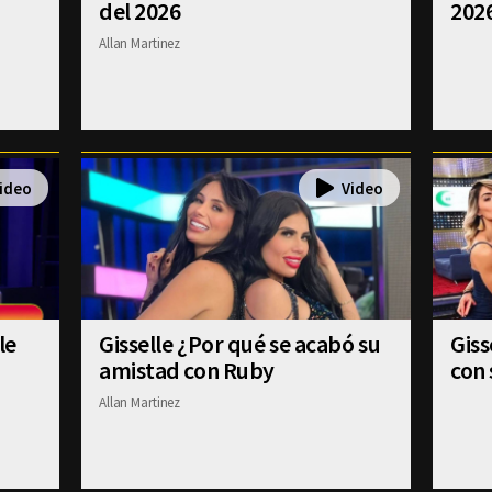
del 2026
202
Allan Martinez
le
Gisselle ¿Por qué se acabó su
Gis
amistad con Ruby
con 
Allan Martinez