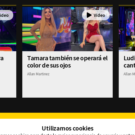
ra
Tamara también se operará el
Ludi
color de sus ojos
cant
Allan Martinez
Allan M
Facebook
Twitter
Youtube
Instagram
TikTok
Th
Utilizamos cookies