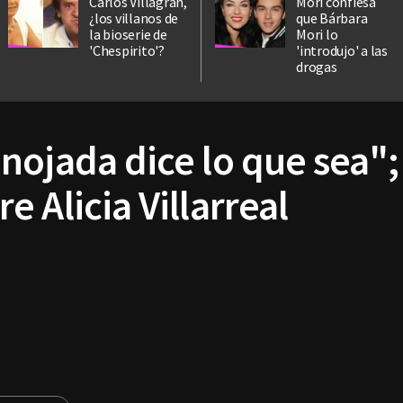
Carlos Villagrán,
Mori confiesa
¿los villanos de
que Bárbara
la bioserie de
Mori lo
'Chespirito'?
'introdujo' a las
drogas
nojada dice lo que sea";
 Alicia Villarreal