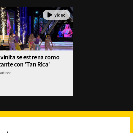
vinita se estrena como
ante con 'Tan Rica'
artinez
reads
Subir