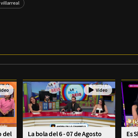
 villarreal
o del
La bola del 6 - 07 de Agosto
Es S