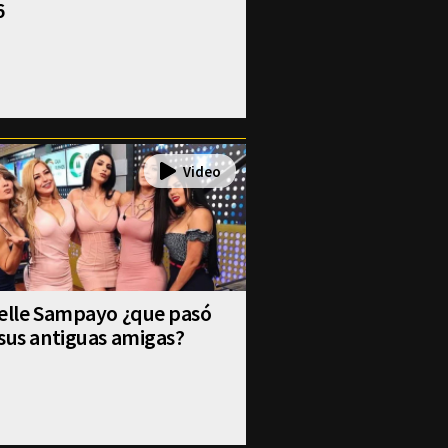
6
selle Sampayo ¿que pasó
sus antiguas amigas?