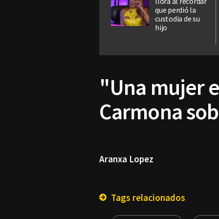
llora al recordar
que perdió la
custodia de su
hijo
"Una mujer e
Carmona sobre
Aranxa Lopez
Tags relacionados