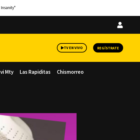
 Insanity"
Iniciar
sesión
TV EN VIVO
REGÍSTRATE
avi Mty
Las Rapiditas
Chismorreo