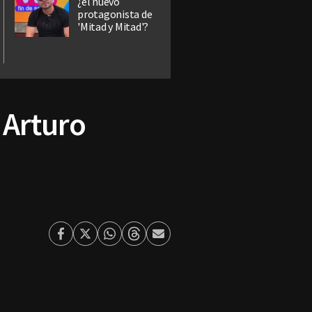
¿el nuevo
protagonista de
'Mitad y Mitad'?
 Arturo
Facebook
Twitter
Whatsapp
Threads
Enviar
por
Email