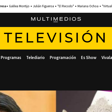
Galilea Montijo
Julián Figueroa
"El Recodo"
Mariana Ochoa
"Virtual
TELEVISIÓN
Programas
Telediario
Programación
Es Show
Vival