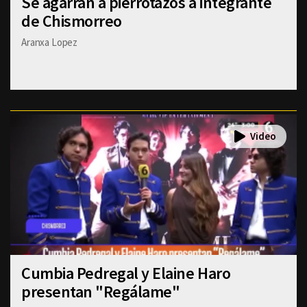
Se agarran a pierrotazos a integrante
de Chismorreo
Aranxa Lopez
Cumbia Pedregal y Elaine Haro
presentan "Regálame"