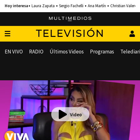
Laura Zapata
Sergio Fachelli
Ana Martín
Christian Valero
TELEVISIÓN
EN VIVO
RADIO
Últimos Videos
Programas
Telediar
Video