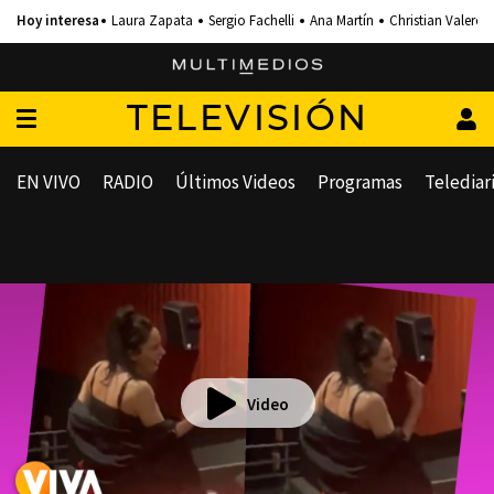
Laura Zapata
Sergio Fachelli
Ana Martín
Christian Valero
TELEVISIÓN
EN VIVO
RADIO
Últimos Videos
Programas
Telediar
Video