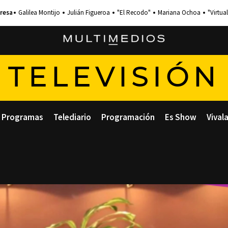
Galilea Montijo
Julián Figueroa
"El Recodo"
Mariana Ochoa
"Virtual
TELEVISIÓN
Programas
Telediario
Programación
Es Show
Vival