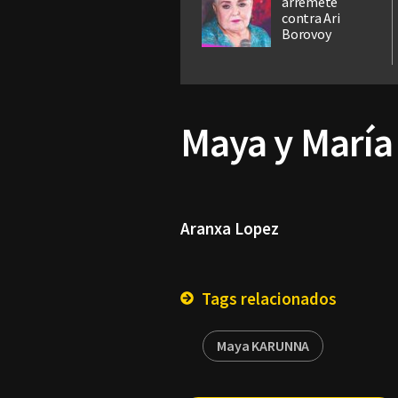
arremete
contra Ari
Borovoy
Maya y Marí
Aranxa Lopez
Tags relacionados
Maya KARUNNA