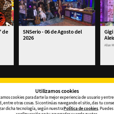
' de
SNSerio - 06 de Agosto del
Gigi
2026
Alei
Allan M
Facebook
Twitter
Youtube
Instagram
TikTok
Th
Utilizamos cookies
zamos cookies para darte la mejor experiencia de usuario y entr
, entre otras cosas. Si continúas navegando el sitio, das tu con
CONTACTO
tzar dicha tecnología, según nuestra
Política de cookies
. Puedes
AVISO DE PRIVACIDAD
ncluyendo
AVISO LEGAL