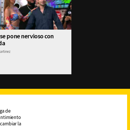
 se pone nervioso con
da
artinez
reads
Subir
ega de
sentimiento
 cambiar la