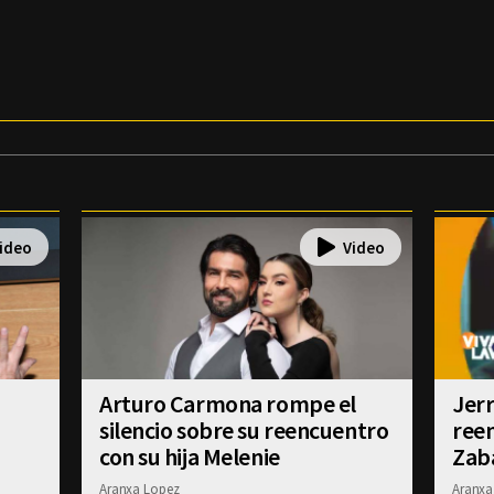
Arturo Carmona rompe el
Jerr
silencio sobre su reencuentro
ree
con su hija Melenie
Zab
Aranxa Lopez
Aranxa