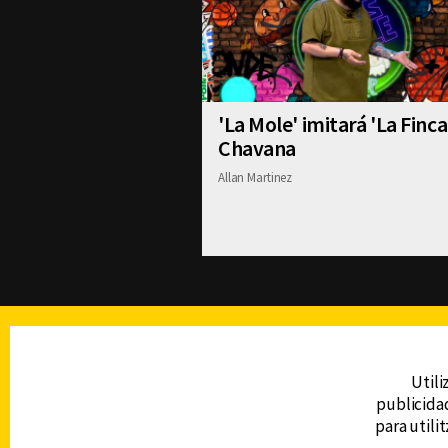
'La Mole' imitará 'La Finca
Chavana
Allan Martinez
TELEVISIÓN
Utili
publicidad
DERECHOS RESERVADOS © CANAL 6 2026
para utili
Prohibida la reproducción total o parcial, i