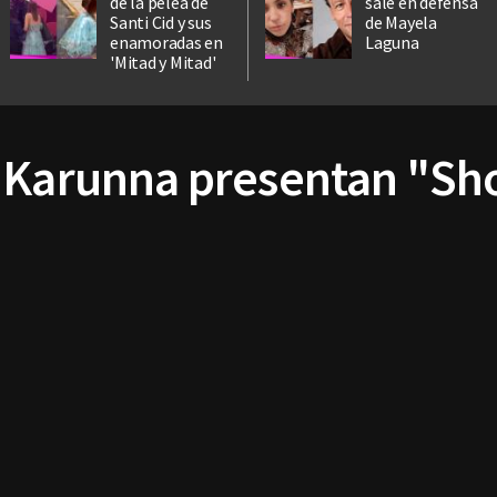
de la pelea de
sale en defensa
Santi Cid y sus
de Mayela
enamoradas en
Laguna
'Mitad y Mitad'
a Karunna presentan "S