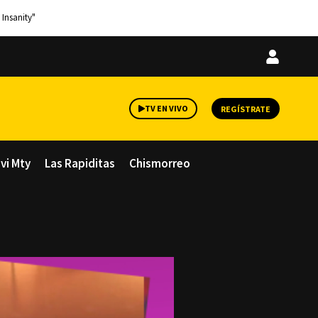
 Insanity"
Iniciar
sesión
TV EN VIVO
REGÍSTRATE
avi Mty
Las Rapiditas
Chismorreo