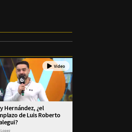
y Hernández, ¿el
mplazo de Luis Roberto
alegui?
 Lopez