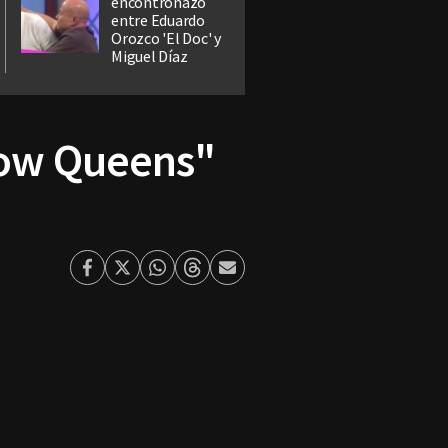
encontronazo
entre Eduardo
Orozco 'El Doc' y
Miguel Díaz
how Queens"
Facebook
Twitter
Whatsapp
Threads
Enviar
por
Email