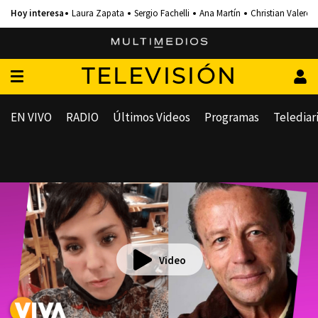
Laura Zapata
Sergio Fachelli
Ana Martín
Christian Valero
TELEVISIÓN
EN VIVO
RADIO
Últimos Videos
Programas
Telediar
Video