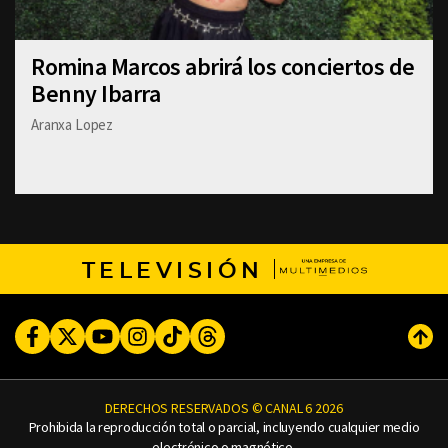
Romina Marcos abrirá los conciertos de
Benny Ibarra
Aranxa Lopez
TELEVISIÓN
Facebook
Twitter
Youtube
Instagram
TikTok
Threads
Subi
DERECHOS RESERVADOS © CANAL 6 2026
Prohibida la reproducción total o parcial, incluyendo cualquier medio
electrónico o magnético.