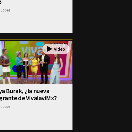
6
 Lopez
a Burak, ¿la nueva
grante de VivalaviMx?
 Lopez