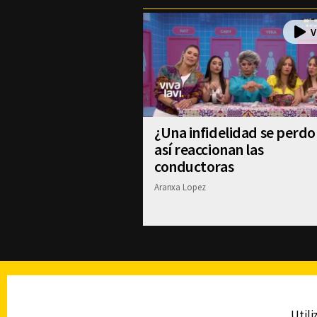
¿Una infidelidad se perdo
así reaccionan las
conductoras
Aranxa Lopez
TELEVISIÓN
Utili