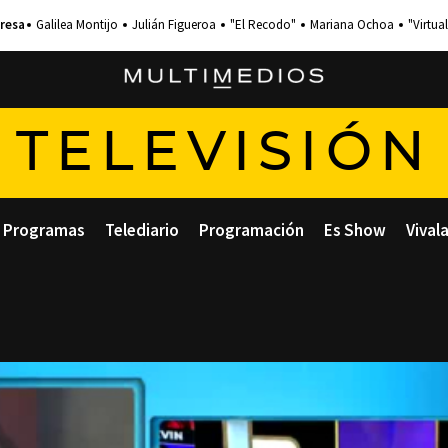
Galilea Montijo
Julián Figueroa
"El Recodo"
Mariana Ochoa
"Virtual
TELEVISIÓN
Programas
Telediario
Programación
Es Show
Vival