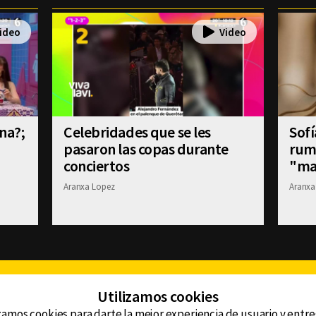
na?;
Celebridades que se les
Sofí
pasaron las copas durante
rum
conciertos
"ma
Aranxa Lopez
Aranxa
Facebook
Twitter
Youtube
Instagram
TikTok
Th
Utilizamos cookies
zamos cookies para darte la mejor experiencia de usuario y entr