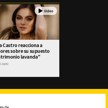
a Castro reacciona a
ores sobre su supuesto
trimonio lavanda"
 Lopez
reads
Subir
ega de