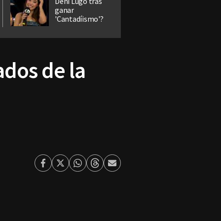
Deni Lugo tras
ganar
'Cantadíismo'?
ados de la
Facebook
Twitter
Whatsapp
Threads
Enviar
por
Email