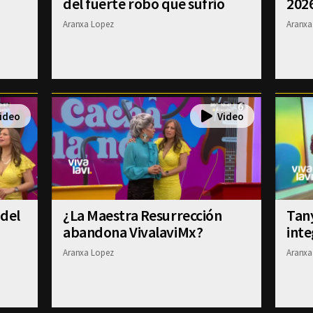
del fuerte robo que sufrió
202
Aranxa Lopez
Aranxa
 del
¿La Maestra Resurrección
Tany
abandona VivalaviMx?
inte
Aranxa Lopez
Aranxa