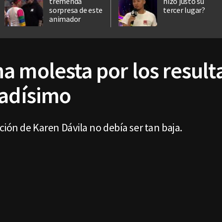
tremenda
hizo justo su
sorpresa de este
tercer lugar?
animador
 molesta por los result
tadísimo
ción de Karen Dávila no debía ser tan baja.