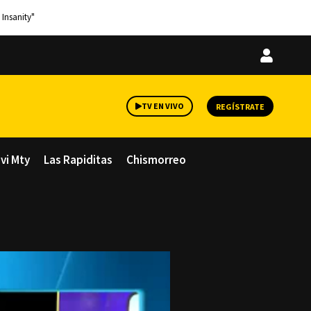
 Insanity"
Iniciar
sesión
TV EN VIVO
REGÍSTRATE
avi Mty
Las Rapiditas
Chismorreo