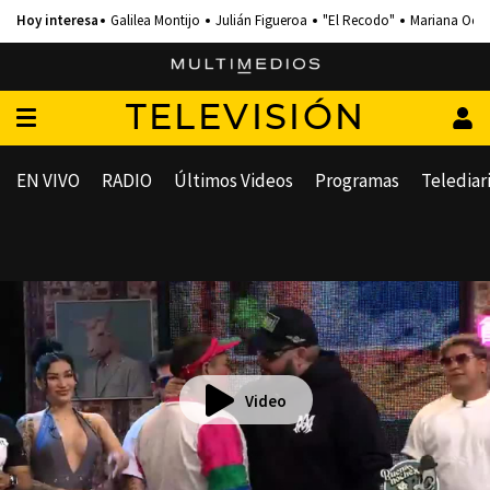
Galilea Montijo
Julián Figueroa
"El Recodo"
Mariana Och
TELEVISIÓN
EN VIVO
RADIO
Últimos Videos
Programas
Telediar
Video