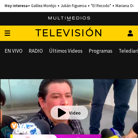
Galilea Montijo
Julián Figueroa
"El Recodo"
Mariana Och
TELEVISIÓN
EN VIVO
RADIO
Últimos Videos
Programas
Telediar
Video