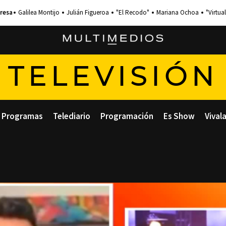
Galilea Montijo
Julián Figueroa
"El Recodo"
Mariana Ochoa
"Virtual
TELEVISIÓN
Programas
Telediario
Programación
Es Show
Vival