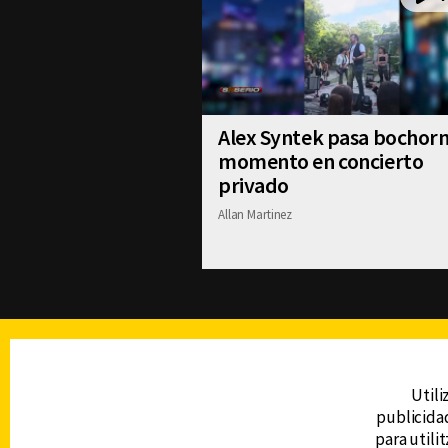
Alex Syntek pasa bochor
momento en concierto
privado
Allan Martinez
TELEVISIÓN
Utili
publicidad
DERECHOS RESERVADOS © CANAL 6 2026
para utili
Prohibida la reproducción total o parcial, i