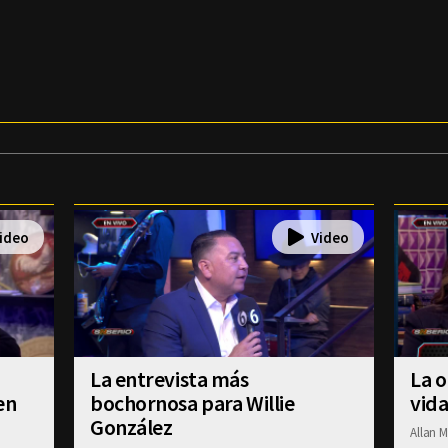
La entrevista más
La o
en
bochornosa para Willie
vida
González
Allan M