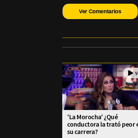
Ver Comentarios
'La Morocha' ¿Qué
conductora la trató peor 
su carrera?