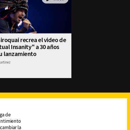
roquai recrea el video de
tual Insanity" a 30 años
su lanzamiento
artinez
reads
Subir
ega de
sentimiento
 cambiar la