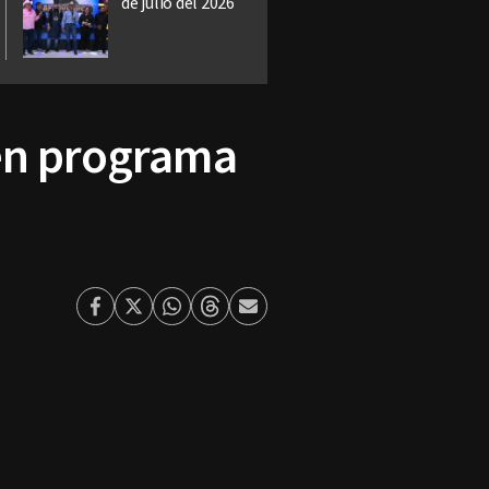
de julio del 2026
 en programa
Facebook
Twitter
Whatsapp
Threads
Enviar
por
Email