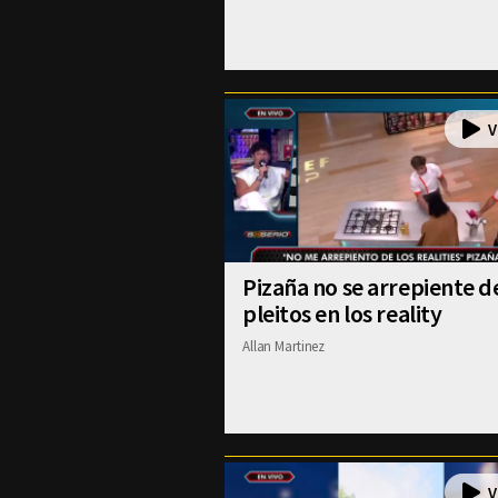
Pizaña no se arrepiente de
pleitos en los reality
Allan Martinez