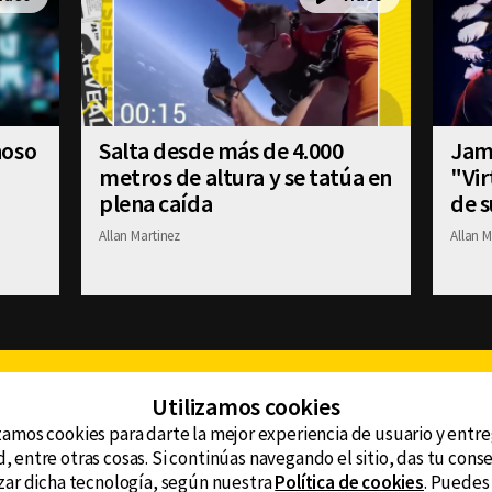
noso
Salta desde más de 4.000
Jami
metros de altura y se tatúa en
"Vir
plena caída
de 
Allan Martinez
Allan M
Facebook
Twitter
Youtube
Instagram
TikTok
Th
Utilizamos cookies
zamos cookies para darte la mejor experiencia de usuario y entr
, entre otras cosas. Si continúas navegando el sitio, das tu con
CONTACTO
tzar dicha tecnología, según nuestra
Política de cookies
. Puedes
AVISO DE PRIVACIDAD
ncluyendo