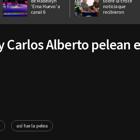
de Madeleyn
sobre la triste
'Ema Huevo' a
noticia que
canal 6
recibieron
y Carlos Alberto pelean
o
así fue la pelea