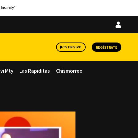
 Insanity"
Iniciar
sesión
TV EN VIVO
REGÍSTRATE
avi Mty
Las Rapiditas
Chismorreo