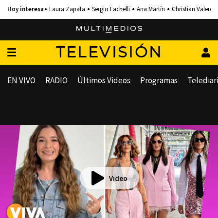
Laura Zapata
Sergio Fachelli
Ana Martín
Christian Valero
TELEVISIÓN
EN VIVO
RADIO
Últimos Videos
Programas
Telediar
Video